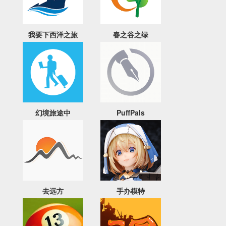
我要下西洋之旅
春之谷之绿
幻境旅途中
PuffPals
去远方
手办模特